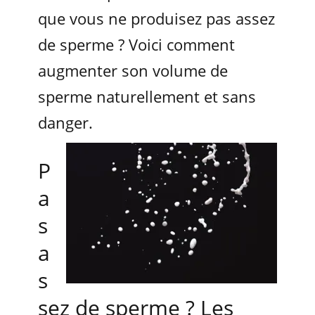
que vous ne produisez pas assez
de sperme ? Voici comment
augmenter son volume de
sperme naturellement et sans
danger.
P
a
s
a
s
sez de sperme ? Les