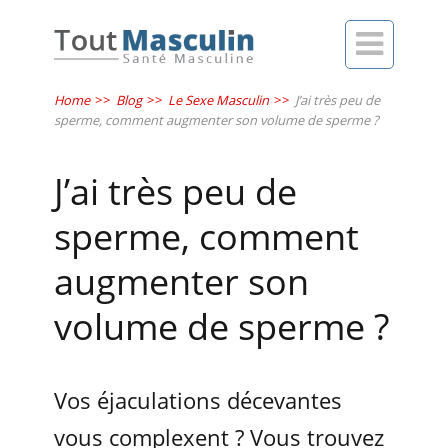

Home
>>
Blog
>>
Le Sexe Masculin
>>
J’ai très peu de
sperme, comment augmenter son volume de sperme ?
J’ai très peu de
sperme, comment
augmenter son
volume de sperme ?
Vos éjaculations décevantes
vous complexent ? Vous trouvez