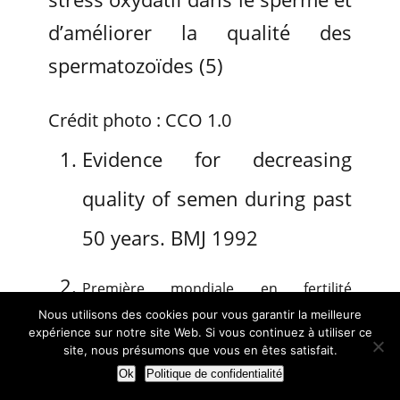
d’améliorer la qualité des
spermatozoïdes (5)
Crédit photo : CCO 1.0
Evidence for decreasing
quality of semen during past
50 years. BMJ 1992
Première mondiale en fertilité
Nous utilisons des cookies pour vous garantir la meilleure
masculine : kallistem obtient des
expérience sur notre site Web. Si vous continuez à utiliser ce
site, nous présumons que vous en êtes satisfait.
spermatozoïdes humains complets in-
Ok
Politique de confidentialité