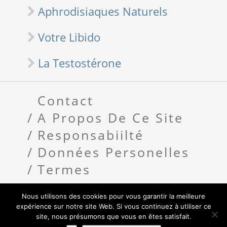
Aphrodisiaques Naturels
Votre Libido
La Testostérone
Contact
A Propos De Ce Site
Responsabiilté
Données Personelles
Termes
Nous utilisons des cookies pour vous garantir la meilleure
Copyright 2018 Libido Homme
expérience sur notre site Web. Si vous continuez à utiliser ce
- Designed by
Thrive Themes
site, nous présumons que vous en êtes satisfait.