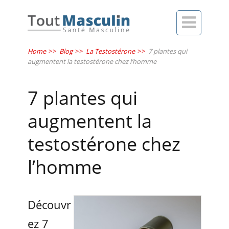

Home
>>
Blog
>>
La Testostérone
>>
7 plantes qui
augmentent la testostérone chez l’homme
7 plantes qui
augmentent la
testostérone chez
l’homme
Découvr
ez 7