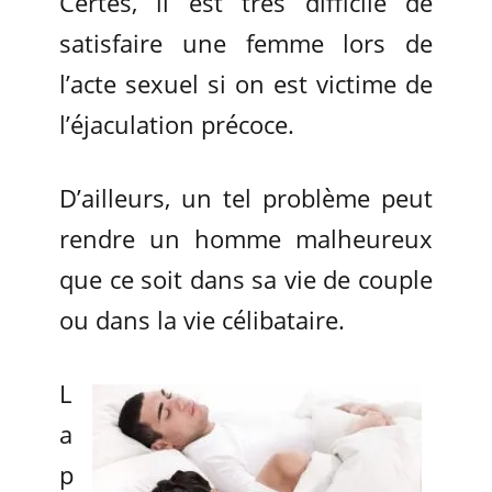
Certes, il est très difficile de
satisfaire une femme lors de
l’acte sexuel si on est victime de
l’éjaculation précoce.
D’ailleurs, un tel problème peut
rendre un homme malheureux
que ce soit dans sa vie de couple
ou dans la vie célibataire.
L
a
p