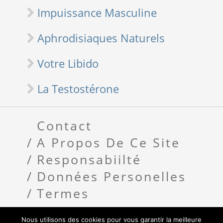
Impuissance Masculine
Aphrodisiaques Naturels
Votre Libido
La Testostérone
Contact
A Propos De Ce Site
Responsabiilté
Données Personelles
Termes
Nous utilisons des cookies pour vous garantir la meilleure
Copyright 2018 Libido Homme