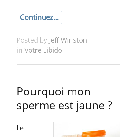
Continuez...
Posted by
Jeff Winston
in
Votre Libido
Pourquoi mon
sperme est jaune ?
Le