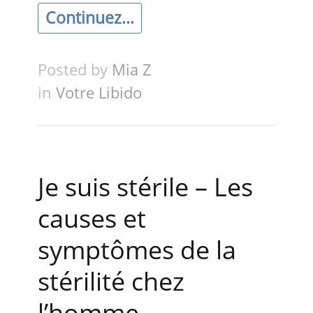
Continuez...
Posted by
Mia Z
in
Votre Libido
Je suis stérile – Les
causes et
symptômes de la
stérilité chez
l’homme