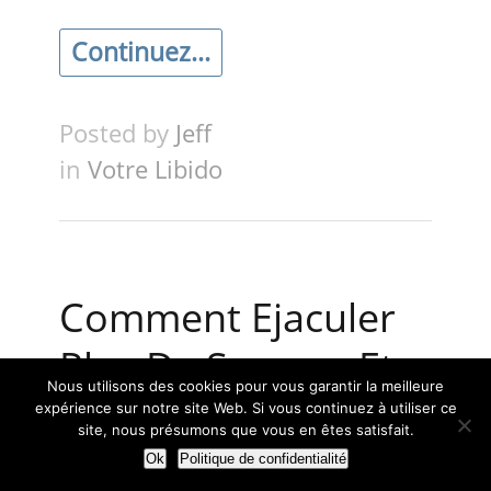
Continuez...
Posted by
Jeff
in
Votre Libido
Comment Ejaculer
Plus De Sperme Et
Nous utilisons des cookies pour vous garantir la meilleure
Gicler Plus Loin
expérience sur notre site Web. Si vous continuez à utiliser ce
site, nous présumons que vous en êtes satisfait.
Ok
Politique de confidentialité