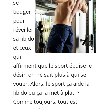
se
bouger
pour
réveiller
sa libido
et ceux
qui
affirment que le sport épuise le
désir, on ne sait plus à qui se
vouer. Alors, le sport ça aide la
libido ou ça la met à plat ?
Comme toujours, tout est