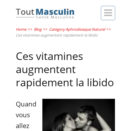

Home
>>
Blog
>>
Category Aphrodisiaque Naturel
>>
Ces vitamines augmentent rapidement la libido
Ces vitamines
augmentent
rapidement la libido
Quand
vous
allez