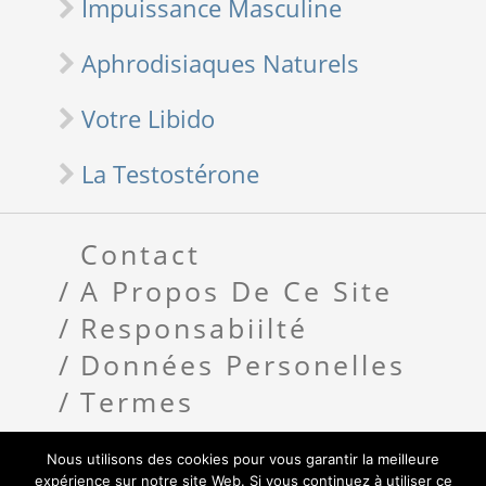
Impuissance Masculine
Aphrodisiaques Naturels
Votre Libido
La Testostérone
Contact
A Propos De Ce Site
Responsabiilté
Données Personelles
Termes
Nous utilisons des cookies pour vous garantir la meilleure
Copyright 2018 Libido Homme
expérience sur notre site Web. Si vous continuez à utiliser ce