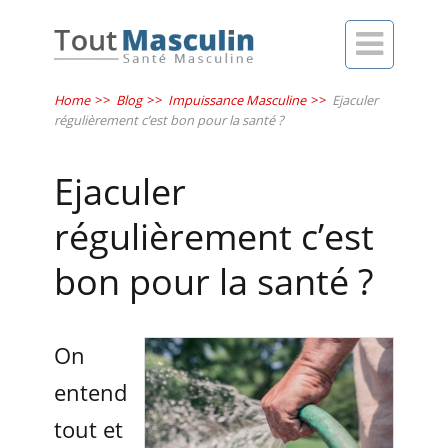

Home
>>
Blog
>>
Impuissance Masculine
>>
Ejaculer
régulièrement c’est bon pour la santé ?
Ejaculer
régulièrement c’est
bon pour la santé ?
On
entend
tout et