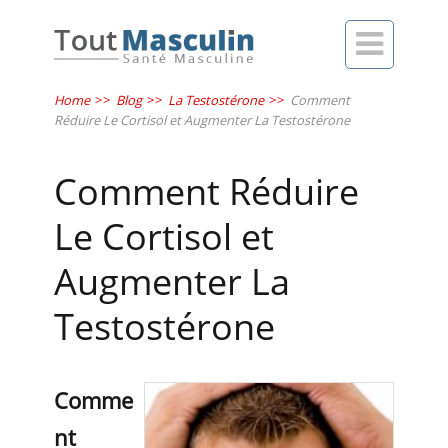

Home
>>
Blog
>>
La Testostérone
>>
Comment
Réduire Le Cortisol et Augmenter La Testostérone
Comment Réduire
Le Cortisol et
Augmenter La
Testostérone
Comme
nt