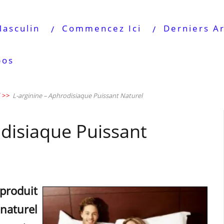
Masculin
Commencez Ici
Derniers Ar
pos
>>
L-arginine – Aphrodisiaque Puissant Naturel
odisiaque Puissant
roduit
naturel