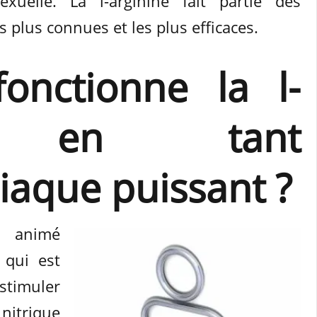
xuelle. La l-arginine fait partie des
 plus connues et les plus efficaces.
nctionne la l-
ne en tant
iaque puissant ?
e animé
 qui est
stimuler
 nitrique