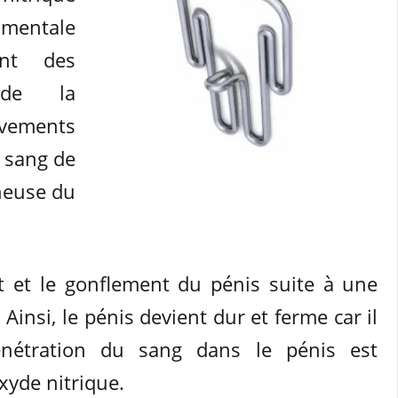
mentale
ent des
 de la
vements
 sang de
rneuse du
nt et le gonflement du pénis suite à une
 Ainsi, le pénis devient dur et ferme car il
nétration du sang dans le pénis est
oxyde nitrique.