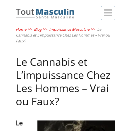

Home
>>
Blog
>>
Impuissance Masculine
>>
Le
Cannabis et L’impuissance Chez Les Hommes – Vrai ou
Faux?
Le Cannabis et
L’impuissance Chez
Les Hommes – Vrai
ou Faux?
Le