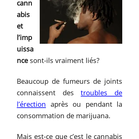
cann
abis
et
l’imp
uissa
nce
sont-ils vraiment liés?
Beaucoup de fumeurs de joints
connaissent des
troubles de
l’érection
après ou pendant la
consommation de marijuana.
Mais est-ce que c’est le cannabis