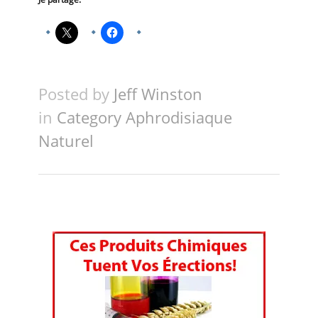
Posted by
Jeff Winston
in
Category Aphrodisiaque
Naturel