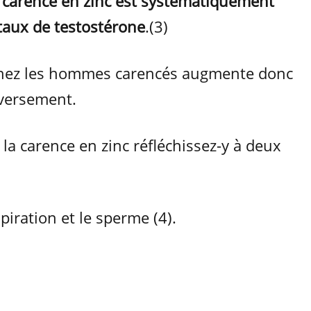
 carence en zinc est systématiquement
taux de testostérone
.(3)
chez les hommes carencés augmente donc
nversement.
la carence en zinc réfléchissez-y à deux
spiration et le sperme (4).