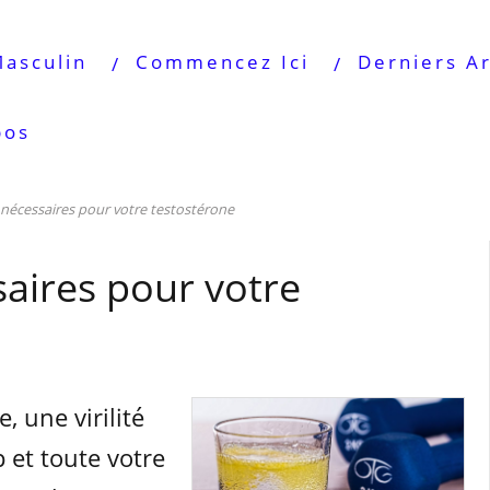
Masculin
Commencez Ici
Derniers Ar
pos
 nécessaires pour votre testostérone
saires pour votre
, une virilité
p et toute votre