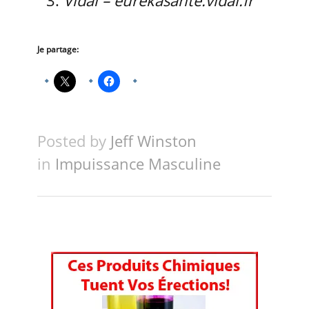
Vidal – eurekasante.vidal.fr
Je partage:
Posted by
Jeff Winston
in
Impuissance Masculine