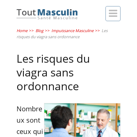

Home
>>
Blog
>>
Impuissance Masculine
>>
Les
risques du viagra sans ordonnance
Les risques du
viagra sans
ordonnance
Nombre
ux sont
ceux qui