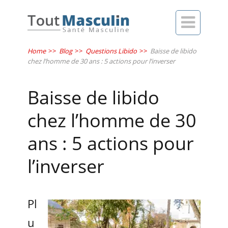

Home
>>
Blog
>>
Questions Libido
>>
Baisse de libido
chez l’homme de 30 ans : 5 actions pour l’inverser
Baisse de libido
chez l’homme de 30
ans : 5 actions pour
l’inverser
Pl
u