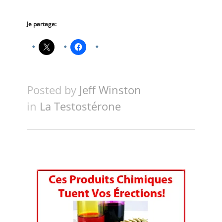
Je partage:
Posted by
Jeff Winston
in
La Testostérone