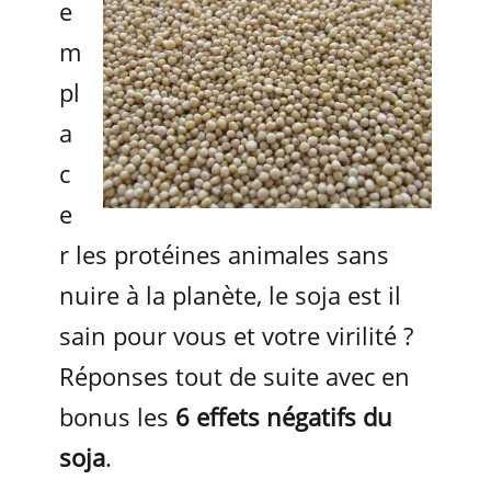
e
m
pl
a
c
e
r les protéines animales sans
nuire à la planète, le soja est il
sain pour vous et votre virilité ?
Réponses tout de suite avec en
bonus les
6 effets négatifs du
soja
.