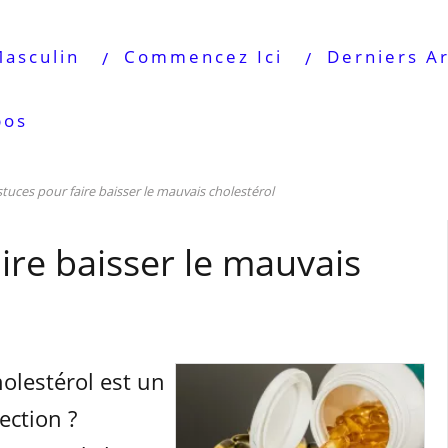
Masculin
Commencez Ici
Derniers Ar
pos
stuces pour faire baisser le mauvais cholestérol
ire baisser le mauvais
olestérol est un
ection ?