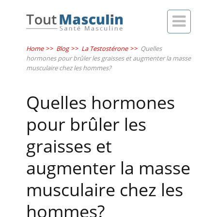

Home
>>
Blog
>>
La Testostérone
>>
Quelles
hormones pour brûler les graisses et augmenter la masse
musculaire chez les hommes?
Quelles hormones
pour brûler les
graisses et
augmenter la masse
musculaire chez les
hommes?