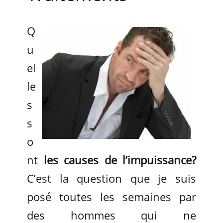
Q
u
el
le
s
s
o
nt
les causes de l’impuissance?
C’est la question que je suis
posé toutes les semaines par
des hommes qui ne