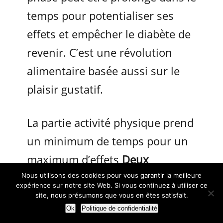
temps pour potentialiser ses
effets et empêcher le diabète de
revenir. C’est une révolution
alimentaire basée aussi sur le
plaisir gustatif.
La partie activité physique prend
un minimum de temps pour un
maximum d’effets
Deux
réserves
: C’est un programme
Nous utilisons des cookies pour vous garantir la meilleure
expérience sur notre site Web. Si vous continuez à utiliser ce
américain et la traduction n’est
site, nous présumons que vous en êtes satisfait.
Ok
Politique de confidentialité
pas toujours parfaite. Passez