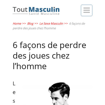

Home
>>
Blog
>>
Le Sexe Masculin
>>
6 façons de
perdre des joues chez l’homme
6 façons de perdre
des joues chez
l’homme
L
e
s