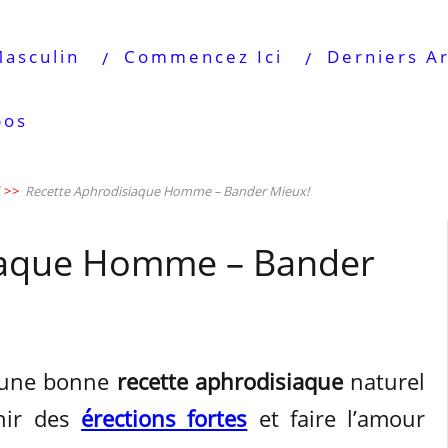
Masculin
Commencez Ici
Derniers Ar
pos
>>
Recette Aphrodisiaque Homme – Bander Mieux!
iaque Homme – Bander
 une bonne
recette aphrodisiaque
naturel
enir des
érections fortes
et faire l’amour