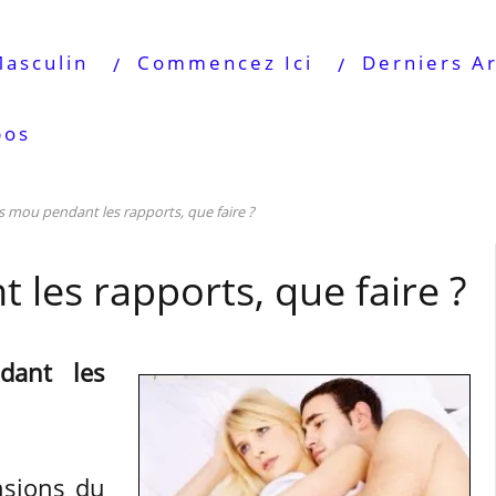
Masculin
Commencez Ici
Derniers Ar
pos
s mou pendant les rapports, que faire ?
les rapports, que faire ?
dant les
ensions du