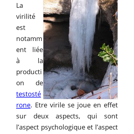
La
virilité
est
notamm
ent liée
à la
producti
on de
testosté
rone
. Etre virile se joue en effet
sur deux aspects, qui sont
l’aspect psychologique et l’aspect