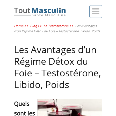

Home
>>
Blog
>>
La Testostérone
>>
Les Avantages
d’un Régime Détox du Foie – Testostérone, Libido, Poids
Les Avantages d’un
Régime Détox du
Foie – Testostérone,
Libido, Poids
Quels
sont les