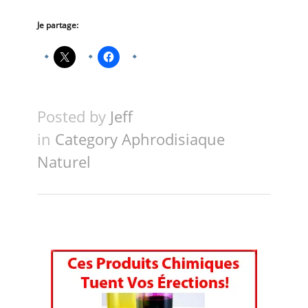
Je partage:
Posted by
Jeff
in
Category Aphrodisiaque
Naturel